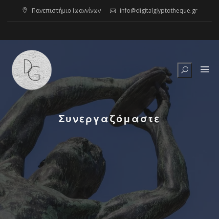
Skip
Πανεπιστήμιο Ιωαννίνων
info@digitalglyptotheque.gr
to
content
Συνεργαζόμαστε