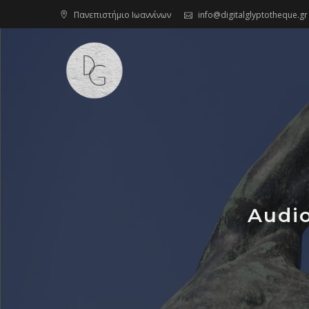
Skip
Πανεπιστήμιο Ιωαννίνων
info@digitalglyptotheque.gr
to
content
Audi