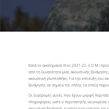
Κατά το ακαδημαϊκό έτος 2021-22, η Ο.Μ.Ι προ
από τη δυνατότητα μίας ακουστικής ξενάγησης,
ακουστική γλυπτοθήκη. Για την επίτευξη του σ
ξενάγησης σε σημεία της πόλης τα οποία παρο
Οι διαδρομές αυτές, που έχουν μορφή περιπάτ
πληροφορίες ώστε ο περιπατητής να γνωρίσει τ
ακουστική ξενάγηση, η οποία ενσωματώνει και κ