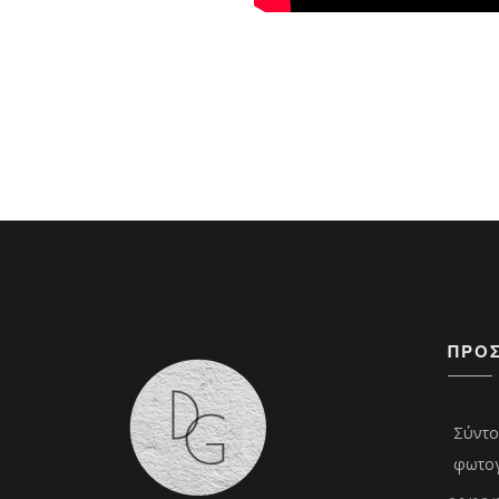
ΠΡΌ
Σύντο
φωτογ