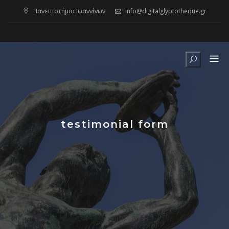
Skip
Πανεπιστήμιο Ιωαννίνων
info@digitalglyptotheque.gr
to
content
testimonial form