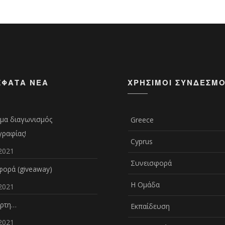
ΣΦΑΤΑ ΝΈΑ
ΧΡΉΣΙΜΟΙ ΣΎΝΔΕΣΜΟ
μα διαγωνισμός
Greece
ραφίας!
Cyprus
2021
Συνεισφορά
ορά (giveaway)
Η Ομάδα
2021
άρτη…
Εκπαίδευση
2021