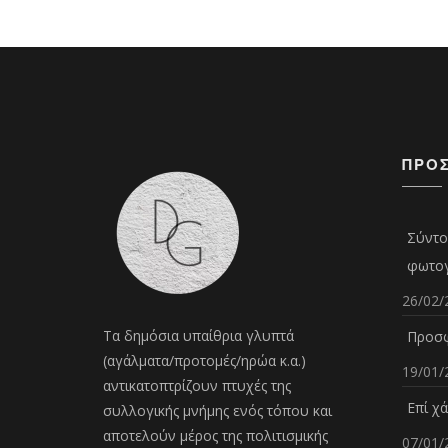
ΠΡΌ
Σύντο
φωτογ
26/02/
Τα δημόσια υπαίθρια γλυπτά
Προσφ
(αγάλματα/προτομές/ηρώα κ.α.)
19/01/
αντικατοπτρίζουν πτυχές της
Επί χ
συλλογικής μνήμης ενός τόπου και
αποτελούν μέρος της πολιτισμικής
07/01/