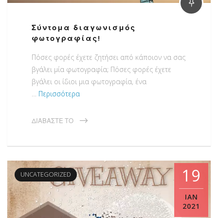
Σύντομα διαγωνισμός
φωτογραφίας!
Πόσες φορές έχετε ζητήσει από κάποιον να σας
βγάλει μία φωτογραφία; Πόσες φορές έχετε
βγάλει οι ίδιοι μια φωτογραφία, ένα
…
Περισσότερα
ΔΙΑΒΆΣΤΕ ΤΟ
19
UNCATEGORIZED
ΙΑΝ
2021