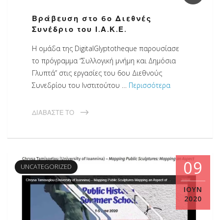
Βράβευση στο 6ο Διεθνές
Συνέδριο του Ι.Α.Κ.Ε.
Η ομάδα της DigitalGlyptotheque παρουσίασε
το πρόγραμμα “Συλλογική μνήμη και Δημόσια
Γλυπτά” στις εργασίες του 6ου Διεθνούς
Συνεδρίου του Ινστιτούτου …
Περισσότερα
ΔΙΑΒΆΣΤΕ ΤΟ
09
UNCATEGORIZED
ΙΟΎΝ
2020