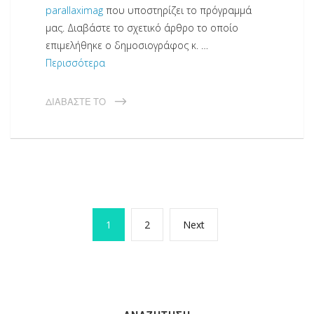
parallaximag
που υποστηρίζει το πρόγραμμά
μας. Διαβάστε το σχετικό άρθρο το οποίο
επιμελήθηκε ο δημοσιογράφος κ. …
Περισσότερα
ΔΙΑΒΆΣΤΕ ΤΟ
Πλοήγηση
Page
Page
Next
1
2
Next
άρθρων
page