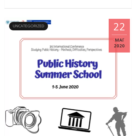
22
UNCATEGORIZED
ΜΑΪ́
2020