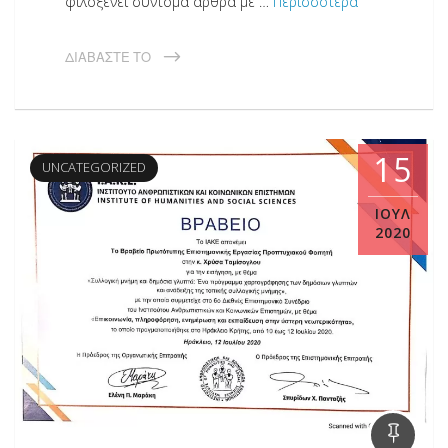
φιλοξενεί σύντομα άρθρα με …
Περισσότερα
ΔΙΑΒΆΣΤΕ ΤΟ
15
UNCATEGORIZED
ΙΟΎΛ
2020