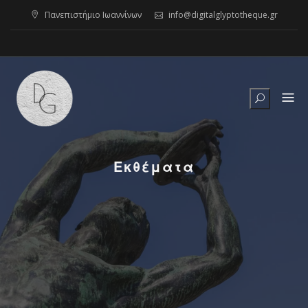
Skip
Πανεπιστήμιο Ιωαννίνων
info@digitalglyptotheque.gr
to
content
Εκθέματα