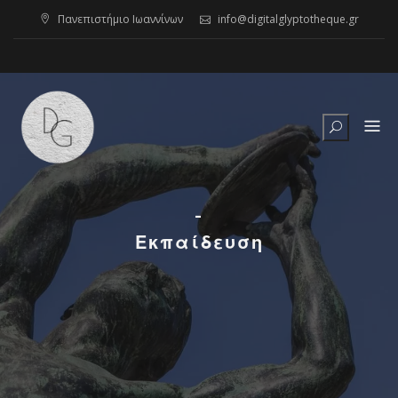
Skip
Πανεπιστήμιο Ιωαννίνων
info@digitalglyptotheque.gr
to
content
-
Εκπαίδευση