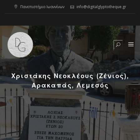
Skip
Πανεπιστήμιο Ιωαννίνων
info@digitalglyptotheque.gr
to
content
Χριστάκης Νεοκλέους (Ζένιος),
Αρακαπάς, Λεμεσός