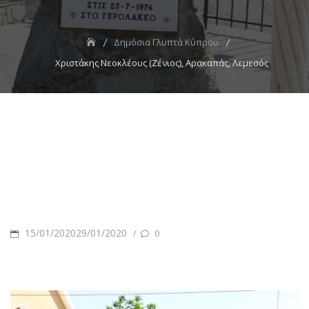
Δημόσια Γλυπτά Κύπρου
Χριστάκης Νεοκλέους (Ζένιος), Αρακαπάς, Λεμεσός
POSTED
15/01/202029/01/2020
/
0
ON