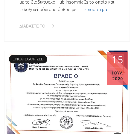
με το διαδικτυακό Hub InsomniaCs το οποίο και
φιλοξενεί σύντομα άρθρα με …
Περισσότερα
ΔΙΑΒΆΣΤΕ ΤΟ
15
UNCATEGORIZED
ΙΟΎΛ
2020