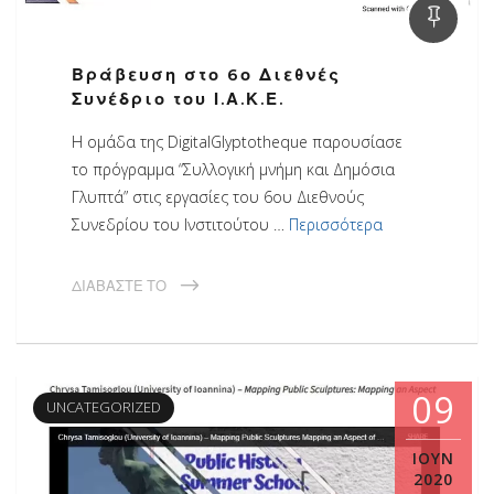
Βράβευση στο 6ο Διεθνές
Συνέδριο του Ι.Α.Κ.Ε.
Η ομάδα της DigitalGlyptotheque παρουσίασε
το πρόγραμμα “Συλλογική μνήμη και Δημόσια
Γλυπτά” στις εργασίες του 6ου Διεθνούς
Συνεδρίου του Ινστιτούτου …
Περισσότερα
ΔΙΑΒΆΣΤΕ ΤΟ
09
UNCATEGORIZED
ΙΟΎΝ
2020