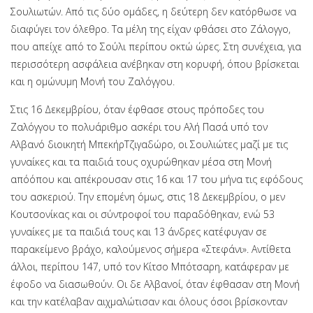
Σουλιωτών. Από τις δύο ομάδες, η δεύτερη δεν κατόρθωσε να
διαφύγει τον όλεθρο. Τα μέλη της είχαν φθάσει στο Ζάλογγο,
που απείχε από το Σούλι περίπου οκτώ ώρες. Στη συνέχεια, για
περισσότερη ασφάλεια ανέβηκαν στη κορυφή, όπου βρίσκεται
και η ομώνυμη Μονή του Ζαλόγγου.
Στις 16 Δεκεμβρίου, όταν έφθασε στους πρόποδες του
Ζαλόγγου το πολυάριθμο ασκέρι του Αλή Πασά υπό τον
Αλβανό διοικητή ΜπεκήρΤζιγαδώρο, οι Σουλιώτες μαζί με τις
γυναίκες και τα παιδιά τους οχυρώθηκαν μέσα στη Μονή
απόόπου και απέκρουσαν στις 16 και 17 του μήνα τις εφόδους
του ασκεριού. Την επομένη όμως, στις 18 Δεκεμβρίου, ο μεν
Κουτσονίκας και οι σύντροφοί του παραδόθηκαν, ενώ 53
γυναίκες με τα παιδιά τους και 13 άνδρες κατέφυγαν σε
παρακείμενο βράχο, καλούμενος σήμερα «Στεφάνι». Αντίθετα
άλλοι, περίπου 147, υπό τον Κίτσο Μπότσαρη, κατάφεραν με
έφοδο να διασωθούν. Οι δε Αλβανοί, όταν έφθασαν στη Μονή
και την κατέλαβαν αιχμαλώτισαν και όλους όσοι βρίσκονταν