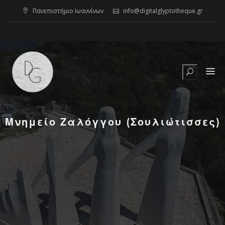
Skip
Πανεπιστήμιο Ιωαννίνων
info@digitalglyptotheque.gr
to
content
Μνημείο Ζαλόγγου (Σουλιώτισσες)