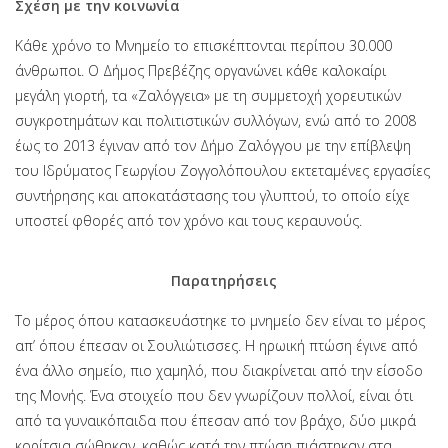
Σχέση με την κοινωνία
Κάθε χρόνο το Μνημείο το επισκέπτονται περίπου 30.000
άνθρωποι. Ο Δήμος Πρεβέζης οργανώνει κάθε καλοκαίρι
μεγάλη γιορτή, τα «Ζαλόγγεια» με τη συμμετοχή χορευτικών
συγκροτημάτων και πολιτιστικών συλλόγων, ενώ από το 2008
έως το 2013 έγιναν από τον Δήμο Ζαλόγγου με την επίβλεψη
του Ιδρύματος Γεωργίου Ζογγολόπουλου εκτεταμένες εργασίες
συντήρησης και αποκατάστασης του γλυπτού, το οποίο είχε
υποστεί φθορές από τον χρόνο και τους κεραυνούς.
Παρατηρήσεις
Το μέρος όπου κατασκευάστηκε το μνημείο δεν είναι το μέρος
απ’ όπου έπεσαν οι Σουλιώτισσες. Η ηρωική πτώση έγινε από
ένα άλλο σημείο, πιο χαμηλό, που διακρίνεται από την είσοδο
της Μονής. Ένα στοιχείο που δεν γνωρίζουν πολλοί, είναι ότι
από τα γυναικόπαιδα που έπεσαν από τον βράχο, δύο μικρά
κορίτσια σώθηκαν, καθώς κατά την πτώση πιάστηκαν στα