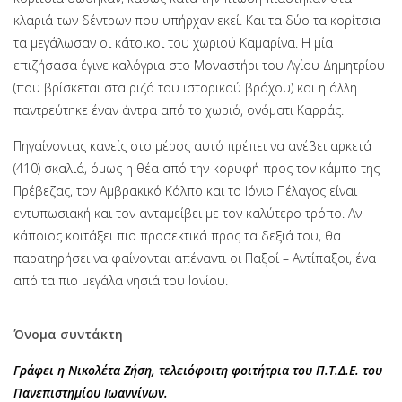
κλαριά των δέντρων που υπήρχαν εκεί. Και τα δύο τα κορίτσια
τα μεγάλωσαν οι κάτοικοι του χωριού Καμαρίνα. Η μία
επιζήσασα έγινε καλόγρια στο Μοναστήρι του Αγίου Δημητρίου
(που βρίσκεται στα ριζά του ιστορικού βράχου) και η άλλη
παντρεύτηκε έναν άντρα από το χωριό, ονόματι Καρράς.
Πηγαίνοντας κανείς στο μέρος αυτό πρέπει να ανέβει αρκετά
(410) σκαλιά, όμως η θέα από την κορυφή προς τον κάμπο της
Πρέβεζας, τον Αμβρακικό Κόλπο και το Ιόνιο Πέλαγος είναι
εντυπωσιακή και τον ανταμείβει με τον καλύτερο τρόπο. Αν
κάποιος κοιτάξει πιο προσεκτικά προς τα δεξιά του, θα
παρατηρήσει να φαίνονται απέναντι οι Παξοί – Αντίπαξοι, ένα
από τα πιο μεγάλα νησιά του Ιονίου.
Όνομα συντάκτη
Γράφει η Νικολέτα Ζήση, τελειόφοιτη φοιτήτρια του Π.Τ.Δ.Ε. του
Πανεπιστημίου Ιωαννίνων.