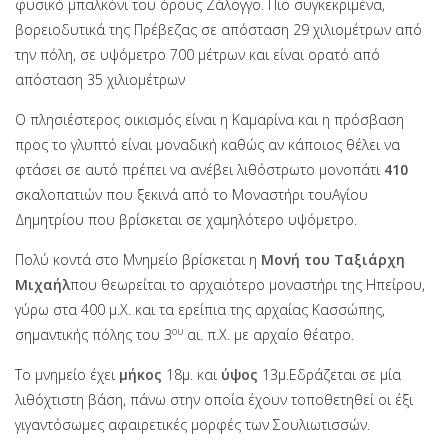
φυσικό μπαλκόνι του όρους Ζάλογγο. Πιο συγκεκριμένα,
βορειοδυτικά της Πρέβεζας σε απόσταση 29 χιλιομέτρων από
την πόλη, σε υψόμετρο 700 μέτρων και είναι ορατό από
απόσταση 35 χιλιομέτρων
Ο πλησιέστερος οικισμός είναι η Καμαρίνα και η πρόσβαση
προς το γλυπτό είναι μοναδική καθώς αν κάποιος θέλει να
φτάσει σε αυτό πρέπει να ανέβει λιθόστρωτο μονοπάτι
410
σκαλοπατιών που ξεκινά από το Μοναστήρι τουΑγίου
Δημητρίου που βρίσκεται σε χαμηλότερο υψόμετρο.
Πολύ κοντά στο Μνημείο βρίσκεται η
Μονή του Ταξιάρχη
Μιχαήλ
που θεωρείται το αρχαιότερο μοναστήρι της Ηπείρου,
γύρω στα 400 μ.Χ. και τα ερείπια της αρχαίας Κασσώπης,
ου
σημαντικής πόλης του 3
αι. π.Χ. με αρχαίο θέατρο.
Το μνημείο έχει
μήκος
18μ. και
ύψος
13μ.Εδράζεται σε μία
λιθόχτιστη βάση, πάνω στην οποία έχουν τοποθετηθεί οι έξι
γιγαντόσωμες αφαιρετικές μορφές των Σουλιωτισσών.