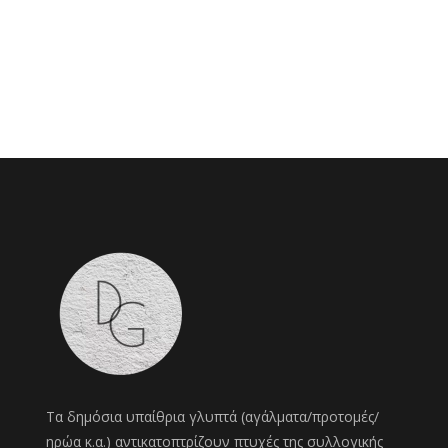
Τα δημόσια υπαίθρια γλυπτά (αγάλματα/προτομές/
ηρώα κ.α.) αντικατοπτρίζουν πτυχές της συλλογικής