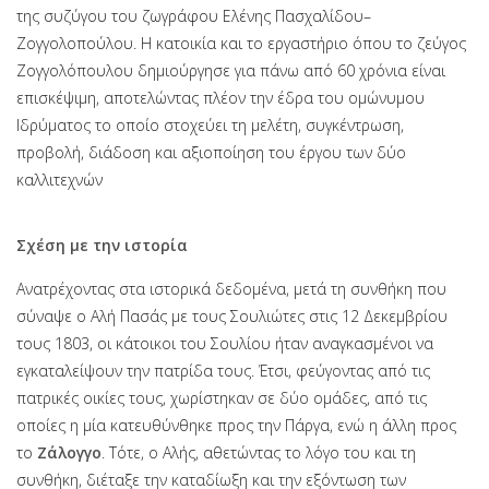
της συζύγου του ζωγράφου Ελένης Πασχαλίδου–
Ζογγολοπούλου. Η κατοικία και το εργαστήριο όπου το ζεύγος
Ζογγολόπουλου δημιούργησε για πάνω από 60 χρόνια είναι
επισκέψιμη, αποτελώντας πλέον την έδρα του ομώνυμου
Ιδρύματος το οποίο στοχεύει τη μελέτη, συγκέντρωση,
προβολή, διάδοση και αξιοποίηση του έργου των δύο
καλλιτεχνών
Σχέση με την ιστορία
Ανατρέχοντας στα ιστορικά δεδομένα, μετά τη συνθήκη που
σύναψε ο Αλή Πασάς με τους Σουλιώτες στις 12 Δεκεμβρίου
τους 1803, οι κάτοικοι του Σουλίου ήταν αναγκασμένοι να
εγκαταλείψουν την πατρίδα τους. Έτσι, φεύγοντας από τις
πατρικές οικίες τους, χωρίστηκαν σε δύο ομάδες, από τις
οποίες η μία κατευθύνθηκε προς την Πάργα, ενώ η άλλη προς
το
Ζάλογγο
. Τότε, ο Αλής, αθετώντας το λόγο του και τη
συνθήκη, διέταξε την καταδίωξη και την εξόντωση των