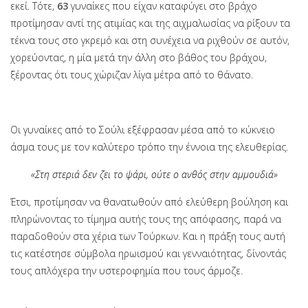
εκεί. Τότε,
63
γυναίκες που είχαν καταφύγει στο βράχο
προτίμησαν αντί της ατιμίας και της αιχμαλωσίας να ρίξουν τα
τέκνα τους στο γκρεμό και στη συνέχεια να ριχθούν σε αυτόν,
χορεύοντας, η μία μετά την άλλη στο βάθος του βράχου,
ξέροντας ότι τους χώριζαν λίγα μέτρα από το θάνατο.
Οι γυναίκες από το Σούλι εξέφρασαν μέσα από το κύκνειο
άσμα τους με τον καλύτερο τρόπο την έννοια της ελευθερίας.
«Στη στεριά δεν ζει το ψάρι, ούτε ο ανθός στην αμμουδιά»
Έτσι, προτίμησαν να θανατωθούν από ελεύθερη βούληση και
πληρώνοντας το τίμημα αυτής τους της απόφασης, παρά να
παραδοθούν στα χέρια των Τούρκων. Και η πράξη τους αυτή
τις κατέστησε σύμβολα ηρωισμού και γενναιότητας, δίνοντάς
τους απλόχερα την υστεροφημία που τους άρμοζε.