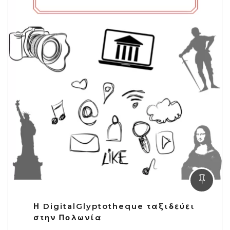
Η DigitalGlyptotheque ταξιδεύει
στην Πολωνία