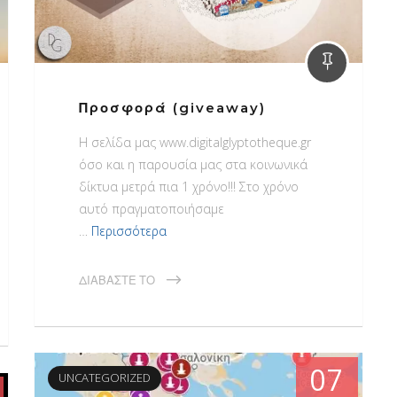
Προσφορά (giveaway)
H σελίδα μας www.digitalglyptotheque.gr
όσο και η παρουσία μας στα κοινωνικά
δίκτυα μετρά πια 1 χρόνο!!! Στο χρόνο
αυτό πραγματοποιήσαμε
…
Περισσότερα
ΔΙΑΒΆΣΤΕ ΤΟ
07
UNCATEGORIZED