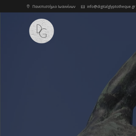
Skip
Πανεπιστήμιο Ιωαννίνων
info@digitalglyptotheque.gr
to
content