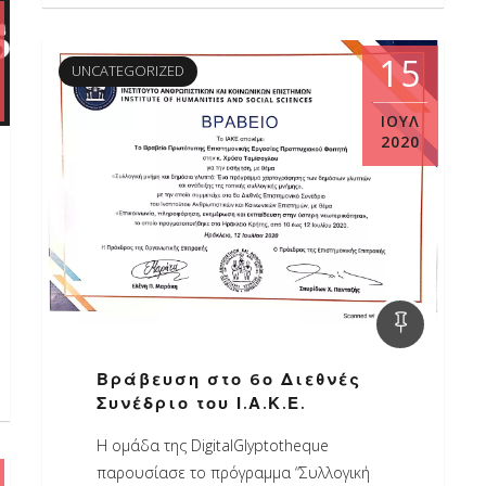
15
UNCATEGORIZED
ΙΟΎΛ
2020
Βράβευση στο 6ο Διεθνές
Συνέδριο του Ι.Α.Κ.Ε.
Η ομάδα της DigitalGlyptotheque
παρουσίασε το πρόγραμμα “Συλλογική