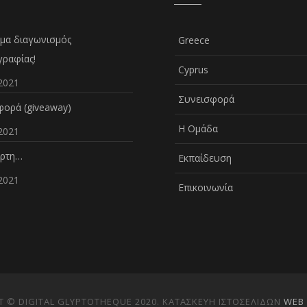
μα διαγωνισμός
Greece
ραφίας!
Cyprus
2021
Συνεισφορά
ορά (giveaway)
Η Ομάδα
2021
άρτη…
Εκπαίδευση
2021
Επικοινωνία
 © DIGITAL GLYPTOTHEQUE 2020. ΚΑΤΑΣΚΕΥΗ ΙΣΤΟΣΕΛΙΔΩΝ
WEB