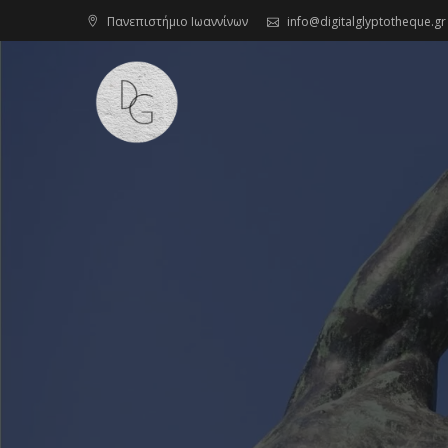
Skip
Πανεπιστήμιο Ιωαννίνων
info@digitalglyptotheque.gr
to
content