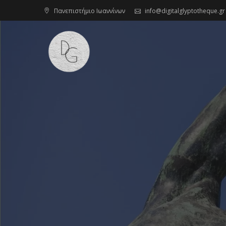
Skip
Πανεπιστήμιο Ιωαννίνων
info@digitalglyptotheque.gr
to
content