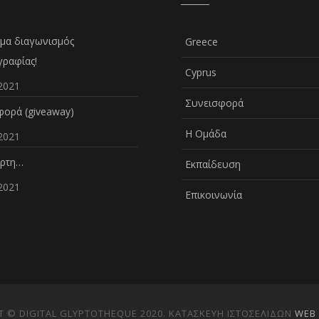
μα διαγωνισμός
Greece
ραφίας!
Cyprus
2021
Συνεισφορά
ορά (giveaway)
Η Ομάδα
2021
άρτη…
Εκπαίδευση
2021
Επικοινωνία
 © DIGITAL GLYPTOTHEQUE 2020. ΚΑΤΑΣΚΕΥΗ ΙΣΤΟΣΕΛΙΔΩΝ
WEB