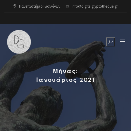
Skip
Πανεπιστήμιο Ιωαννίνων
info@digitalglyptotheque.gr
to
content
Μήνας:
Ιανουάριος 2021