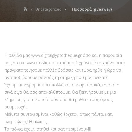
Uncategorized
Προσφορά (giveaway)
H σελίδα μας www.digitalglyptotheque.gr όσο και η παρουσία
μας στα κοινωνικά δίκτυα μετρά πια 1 χρόνο!!! Στο χρόνο αυτό
πραγματοποιήσαμε πολλές δράσεις και τώρα ήρθε η ώρα να
ανταποδώσουμε σε εσάς τη στήριξη που μας δείξατε.
Έχουμε προγραμματίσει πολλά και συναρπαστικά, τα οποία
σιγά σιγά θα σας αποκαλύπτουμε. Θα ξεκινήσουμε με μια
κλήρωση, για την οποία σύντομα θα μάθετε τους όρους
συμμετοχής.
Μείνετε συντονισμένοι καθώς έρχεται, όπως πάντα, κάτι
μνημειώδες! Ή αλλιώς…
Τα πιόνια έχουν στηθεί και σας περιμένουν!!!