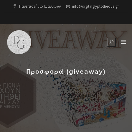
Skip
Πανεπιστήμιο Ιωαννίνων
info@digitalglyptotheque.gr
to
content
Προσφορά (giveaway)