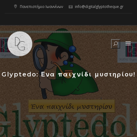
Skip
Πανεπιστήμιο Ιωαννίνων
info@digitalglyptotheque.gr
to
content
Glyptedo: Ένα παιχνίδι μυστηρίου!